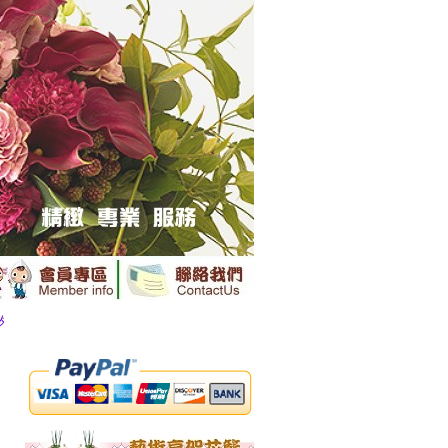
推薦 源砌花卉花禮提供專業送花服務鮮花送達全國......
......
※ 訂購前請詳閱
【訂購資