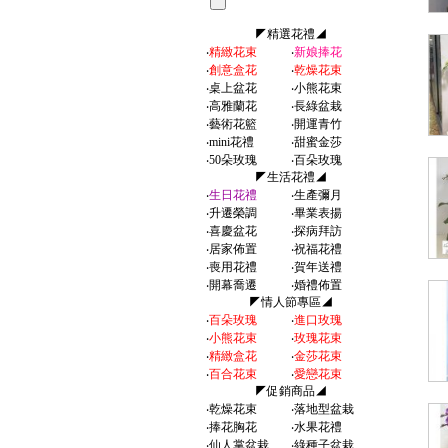
◤精選花禮◢
‧
精緻花束
‧
新娘捧花
‧
創意盒花
‧
乾燥花束
‧
桌上盆花
‧
小熊花束
‧
高雅蘭花
‧
長綠盆栽
‧
藝術花籃
‧
開運青竹
‧
mini花禮
‧
甜蜜金莎
‧
50朵玫瑰
‧
百朵玫瑰
◤生活花禮◢
‧
生日花禮
‧
生產彌月
‧
升遷榮調
‧
畢業表揚
‧
喜慶盆花
‧
探病拜訪
‧
居家佈置
‧
祝福花禮
‧
喪用花禮
‧
賀年送禮
‧
開幕喬遷
‧
婚禮佈置
◤情人節專區◢
‧
百朵玫瑰
‧
進口玫瑰
‧
小熊花束
‧
玫瑰花束
‧
精緻盒花
‧
金莎花束
‧
百合花束
‧
愛戀花束
◤促銷商品◢
‧
乾燥花束
‧
落地型盆栽
‧
捧花胸花
‧
水果花禮
‧
仙人掌盆栽
‧
綠種子盆栽