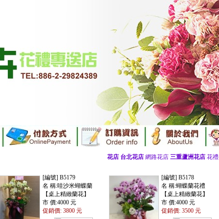
花店
台北花店
網路花店
三重蘆洲花店
花禮外送
[編號] B5179
[編號] B5178
名 稱:哇沙米蝴蝶蘭
名 稱:蝴蝶蘭花禮
【桌上精緻蘭花】
【桌上精緻蘭花】
市 價:4000 元
市 價:4000 元
促銷價: 3800 元
促銷價: 3500 元