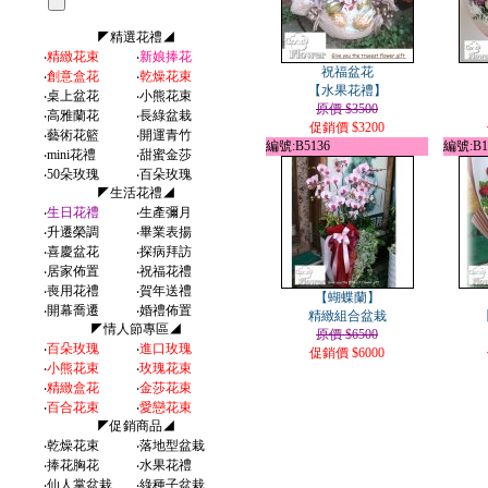
◤精選花禮◢
‧
精緻花束
‧
新娘捧花
祝福盆花
‧
創意盒花
‧
乾燥花束
【水果花禮】
‧
桌上盆花
‧
小熊花束
原價 $3500
‧
高雅蘭花
‧
長綠盆栽
促銷價 $3200
‧
藝術花籃
‧
開運青竹
編號:B5136
編號:B1
‧
mini花禮
‧
甜蜜金莎
‧
50朵玫瑰
‧
百朵玫瑰
◤生活花禮◢
‧
生日花禮
‧
生產彌月
‧
升遷榮調
‧
畢業表揚
‧
喜慶盆花
‧
探病拜訪
‧
居家佈置
‧
祝福花禮
‧
喪用花禮
‧
賀年送禮
【蝴蝶蘭】
‧
開幕喬遷
‧
婚禮佈置
精緻組合盆栽
◤情人節專區◢
原價 $6500
‧
百朵玫瑰
‧
進口玫瑰
促銷價 $6000
‧
小熊花束
‧
玫瑰花束
‧
精緻盒花
‧
金莎花束
‧
百合花束
‧
愛戀花束
◤促銷商品◢
‧
乾燥花束
‧
落地型盆栽
‧
捧花胸花
‧
水果花禮
‧
仙人掌盆栽
‧
綠種子盆栽