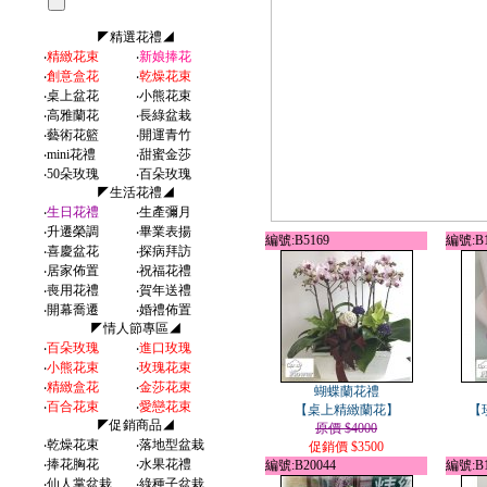
◤精選花禮◢
‧
精緻花束
‧
新娘捧花
‧
創意盒花
‧
乾燥花束
‧
桌上盆花
‧
小熊花束
‧
高雅蘭花
‧
長綠盆栽
‧
藝術花籃
‧
開運青竹
‧
mini花禮
‧
甜蜜金莎
‧
50朵玫瑰
‧
百朵玫瑰
◤生活花禮◢
‧
生日花禮
‧
生產彌月
‧
升遷榮調
‧
畢業表揚
編號:B5169
編號:B1
‧
喜慶盆花
‧
探病拜訪
‧
居家佈置
‧
祝福花禮
‧
喪用花禮
‧
賀年送禮
‧
開幕喬遷
‧
婚禮佈置
◤情人節專區◢
‧
百朵玫瑰
‧
進口玫瑰
‧
小熊花束
‧
玫瑰花束
‧
精緻盒花
‧
金莎花束
蝴蝶蘭花禮
‧
百合花束
‧
愛戀花束
【桌上精緻蘭花】
【
◤促銷商品◢
原價 $4000
‧
乾燥花束
‧
落地型盆栽
促銷價 $3500
‧
捧花胸花
‧
水果花禮
編號:B20044
編號:B1
‧
仙人掌盆栽
‧
綠種子盆栽