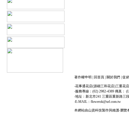
著作權申明
|
回首頁
|
關於我們
|
促
‧花事通花店(源砌三和花店)三重花
‧服務專線：(02) 2982-4389 傳真： (LI
‧地址：新北市241 三重區重新路三
‧E-MAIL：flowerok@url.com.tw
本網站由
山資科技
製作與維護‧瀏覽本