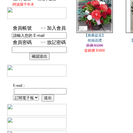
‧
阿波羅千年木
會員帳號
>>
加入會員
【推薦盆花】
祝福花禮
會員密碼
>>
放記密碼
原價 $3200
促銷價 $3000
E-mail：